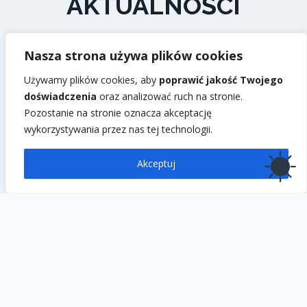
AKTUALNOŚCI
Nasza strona używa plików cookies
Używamy plików cookies, aby
poprawić jakość Twojego
Wakacje
doświadczenia
oraz analizować ruch na stronie.
Pozostanie na stronie oznacza akceptację
Porządek Mszy Świętych od 1
wykorzystywania przez nas tej technologii.
lipca
To
Akceptuj
Niedziele
8:00
7:30 →
10:00
10:30 →
12:00
19:00
18:00 →