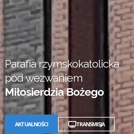
Parafia rzymskokatolicka
pod wezwaniem
Miłosierdzia Bożego
AKTUALNOŚCI
TRANSMISJA