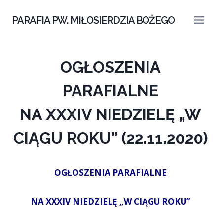
Przejdź
do
PARAFIA PW. MIŁOSIERDZIA BOŻEGO
treści
OGŁOSZENIA
PARAFIALNE
NA XXXIV NIEDZIELĘ „W
CIĄGU ROKU” (22.11.2020)
OGŁOSZENIA PARAFIALNE
NA XXXIV
NIEDZIELĘ
„W CIĄGU ROKU”