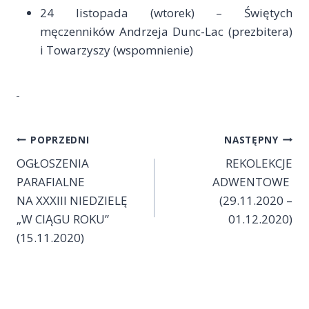
24 listopada (wtorek) – Świętych
męczenników Andrzeja Dunc-Lac (prezbitera)
i Towarzyszy (wspomnienie)
Nawigacja
POPRZEDNI
NASTĘPNY
OGŁOSZENIA
REKOLEKCJE
wpisu
PARAFIALNE
ADWENTOWE
NA XXXIII NIEDZIELĘ
(29.11.2020 –
„W CIĄGU ROKU”
01.12.2020)
(15.11.2020)