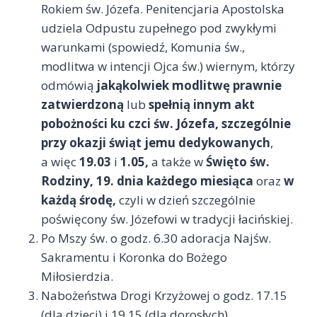
Rokiem św. Józefa. Penitencjaria Apostolska
udziela Odpustu zupełnego pod zwykłymi
warunkami (spowiedź, Komunia św.,
modlitwa w intencji Ojca św.) wiernym, którzy
odmówią
jakąkolwiek modlitwę prawnie
zatwierdzoną
lub
spełnią innym akt
pobożności ku czci św. Józefa
,
szczególnie
przy okazji świąt jemu dedykowanych
,
a więc
19.
03
i
1.05
,
a także w
Święto św.
Rodziny
,
19. dnia każdego miesiąca
oraz
w
każdą środę
,
czyli w dzień szczególnie
poświęcony św. Józefowi w tradycji łacińskiej.
Po Mszy św. o godz. 6.30 adoracja Najśw.
Sakramentu i Koronka do Bożego
Miłosierdzia.
Nabożeństwa Drogi Krzyżowej o godz. 17.15
(dla dzieci) i 19.15 (dla dorosłych).