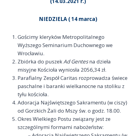
(14.03.2021 r.)
NIEDZIELA ( 14 marca)
Gościmy kleryków Metropolitalnego
Wyższego Seminarium Duchownego we
Wrocławiu.
Zbiórka do puszek
Ad Gentes
na dzieła
misyjne Kościoła wyniosła 2056,34 zł.
Parafialny Zespół Caritas rozprowadza świece
paschalne i baranki wielkanocne na stoliku z
tyłu kościoła.
Adoracja Najświętszego Sakramentu (w ciszy)
od Gorzkich Żali do Mszy św. o godz. 18.00.
Okres Wielkiego Postu związany jest ze
szczególnymi formami nabożeństw:
– Adoracja Najświętszego Sakramentu (w