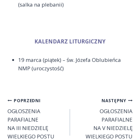
(salka na plebanii)
KALENDARZ LITURGICZNY
19 marca (piątek) – św. Józefa Oblubieńca
NMP (uroczystość)
Nawigacja
POPRZEDNI
NASTĘPNY
OGŁOSZENIA
OGŁOSZENIA
wpisu
PARAFIALNE
PARAFIALNE
NA III NIEDZIELĘ
NA V NIEDZIELĘ
WIELKIEGO POSTU
WIELKIEGO POSTU